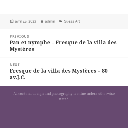
Posted
Author
Categories
avril 28, 2023
admin
Guess Art
on
Navigation
PREVIOUS
de
Pan et nymphe – Fresque de la villa des
Previous
l’article
Mystères
post:
NEXT
Fresque de la villa des Mystères – 80
Next
av.J.C.
post:
All content, design and photography is mine unless otherwise
stated.