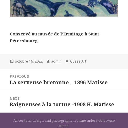
Conservé au musée de l’Ermitage à Saint
Pétersbourg
Posted
Author
Categories
octobre 16, 2022
admin
Guess Art
on
Navigation
PREVIOUS
de
La serveuse bretonne – 1896 Matisse
Previous
l’article
post:
NEXT
Baigneuses à la tortue -1908 H. Matisse
Next
post:
All content, design and photography is mine unless otherwise
stated.