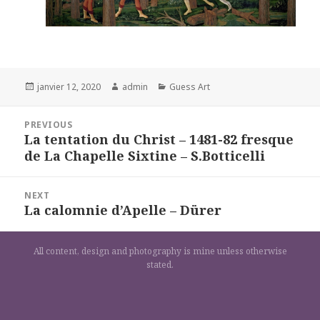
Posted
Author
Categories
janvier 12, 2020
admin
Guess Art
on
Navigation
PREVIOUS
de
La tentation du Christ – 1481-82 fresque
Previous
l’article
de La Chapelle Sixtine – S.Botticelli
post:
NEXT
La calomnie d’Apelle – Dürer
Next
post:
All content, design and photography is mine unless otherwise
stated.