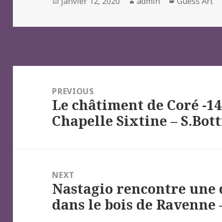
Posted
Author
Categories
janvier 12, 2020
admin
Guess Art
on
Navigation
de
PREVIOUS
Le châtiment de Coré -14
l’article
Previous
Chapelle Sixtine – S.Bott
post:
NEXT
Nastagio rencontre une 
Next
dans le bois de Ravenne –
post: