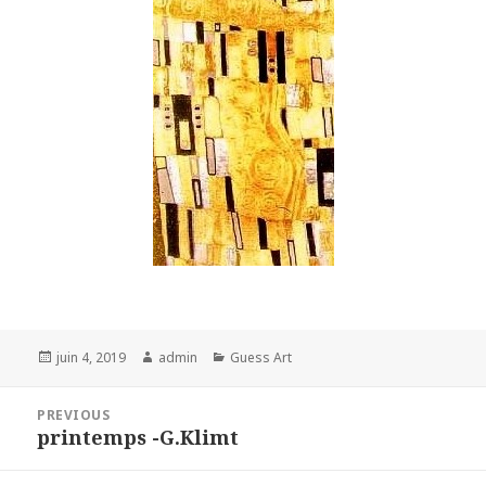
Posted
Author
Categories
juin 4, 2019
admin
Guess Art
on
Navigation
PREVIOUS
de
printemps -G.Klimt
Previous
l’article
post: