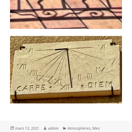
Posted
Author
Categories
mars 13, 2021
admin
Atmosphères
,
Mes