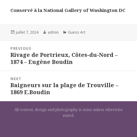
Conservé à la National Gallery of Washington DC
Posted
Author
Categories
juillet 7, 2024
admin
Guess Art
on
Navigation
PREVIOUS
de
Rivage de Portrieux, Côtes-du-Nord –
Previous
l’article
1874 – Eugène Boudin
post:
NEXT
Baigneurs sur la plage de Trouville –
Next
1869 E.Boudin
post:
All content, design and photography is mine unless otherwise
stated.