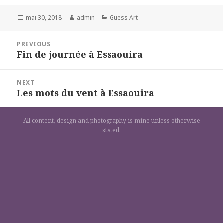
Posted
Author
Categories
mai 30, 2018
admin
Guess Art
on
Navigation
PREVIOUS
de
Fin de journée à Essaouira
Previous
l’article
post:
NEXT
Les mots du vent à Essaouira
Next
post:
All content, design and photography is mine unless otherwise
stated.