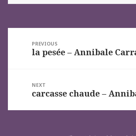
Navigation
de
PREVIOUS
la pesée – Annibale Car
l’article
Previous
post:
NEXT
carcasse chaude – Annib
Next
post: