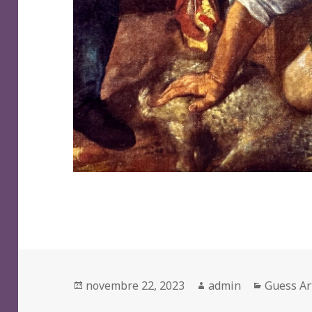
Posted
Author
Categori
novembre 22, 2023
admin
Guess Ar
on