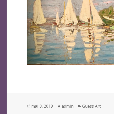
Posted
Author
Categories
mai 3, 2019
admin
Guess Art
on