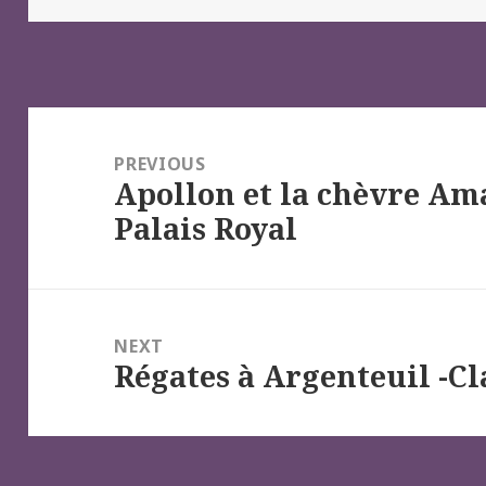
Navigation
de
PREVIOUS
Apollon et la chèvre Am
l’article
Previous
Palais Royal
post:
NEXT
Régates à Argenteuil -C
Next
post: