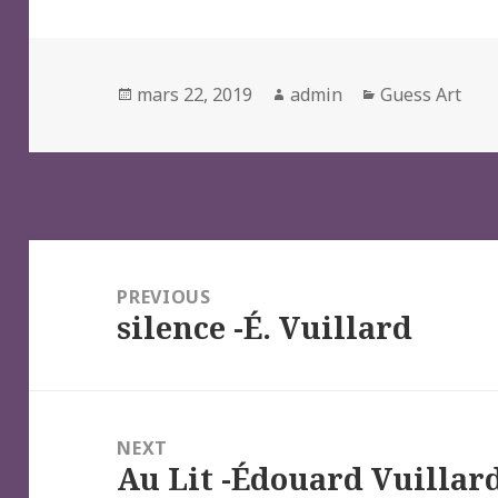
Posted
Author
Categories
mars 22, 2019
admin
Guess Art
on
Navigation
de
PREVIOUS
silence -É. Vuillard
l’article
Previous
post:
NEXT
Au Lit -Édouard Vuillar
Next