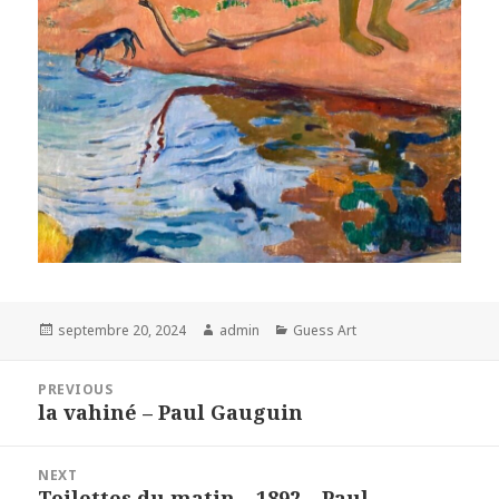
Posted
Author
Categories
septembre 20, 2024
admin
Guess Art
on
Navigation
PREVIOUS
de
la vahiné – Paul Gauguin
Previous
l’article
post:
NEXT
Toilettes du matin – 1892 – Paul
Next