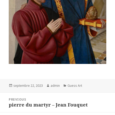
Posted
Author
Categories
septembre 22, 2023
admin
Guess Art
on
Navigation
PREVIOUS
de
pierre du martyr – Jean Fouquet
Previous
l’article
post: