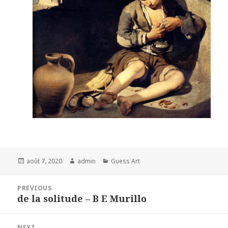
Posted
Author
Categories
août 7, 2020
admin
Guess Art
on
Navigation
PREVIOUS
de
de la solitude – B E Murillo
Previous
l’article
post:
NEXT