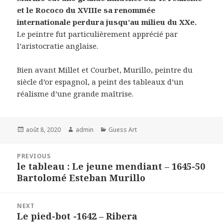
et le Rococo du XVIIIe sa renommée
internationale perdura jusqu’au milieu du XXe.
Le peintre fut particulièrement apprécié par
l’aristocratie anglaise.
Bien avant Millet et Courbet, Murillo, peintre du
siècle d’or espagnol, a peint des tableaux d’un
réalisme d’une grande maîtrise.
Posted
Author
Categories
août 8, 2020
admin
Guess Art
on
Navigation
PREVIOUS
de
le tableau : Le jeune mendiant – 1645-50
Previous
l’article
Bartolomé Esteban Murillo
post:
NEXT
Le pied-bot -1642 – Ribera
Next