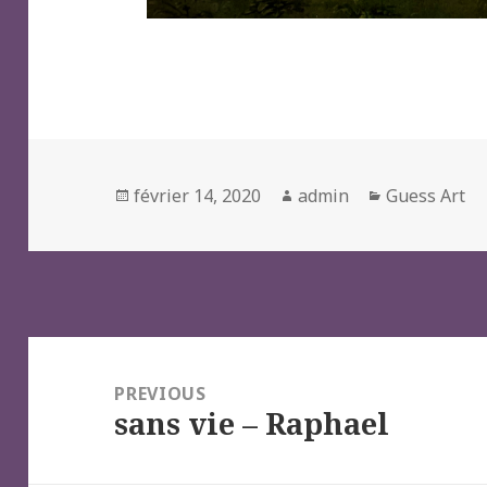
Posted
Author
Categories
février 14, 2020
admin
Guess Art
on
Navigation
de
PREVIOUS
sans vie – Raphael
l’article
Previous
post: