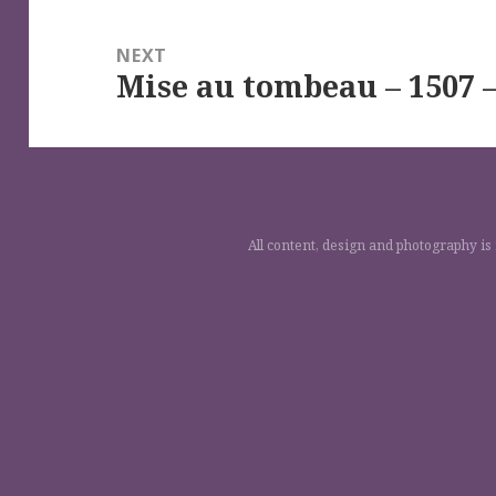
NEXT
Mise au tombeau – 1507 
Next
post:
All content, design and photography is