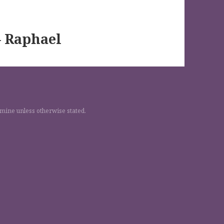
– Raphael
 mine unless otherwise stated.