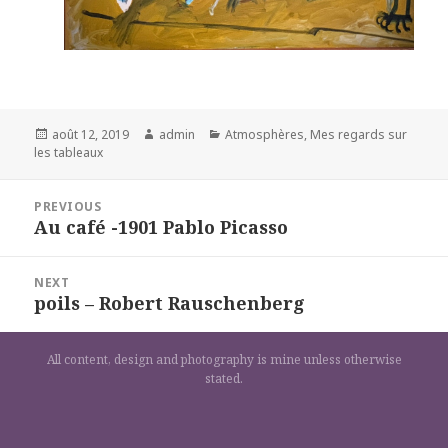
Posted
Author
Categories
août 12, 2019
admin
Atmosphères
,
Mes regards sur
on
les tableaux
Navigation
PREVIOUS
de
Au café -1901 Pablo Picasso
Previous
l’article
post:
NEXT
poils – Robert Rauschenberg
Next
post:
All content, design and photography is mine unless otherwise
stated.