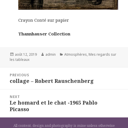
Crayon Conté sur papier
Thannhauser Collection
Posted
Author
Categories
août 12, 2019
admin
Atmosphères
,
Mes regards sur
on
les tableaux
Navigation
PREVIOUS
de
collage – Robert Rauschenberg
Previous
l’article
post:
NEXT
Le homard et le chat -1965 Pablo
Next
Picasso
post:
All content, design and photography is mine unless otherwise