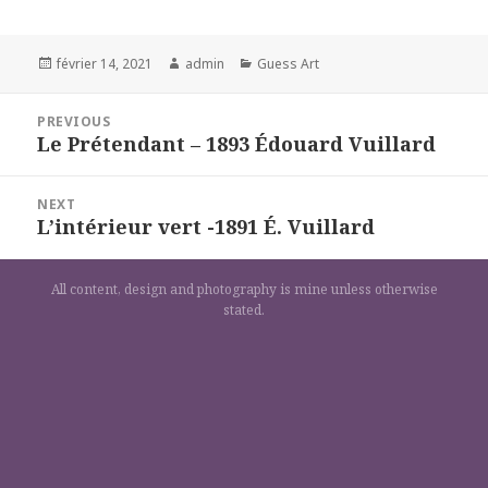
Posted
Author
Categories
février 14, 2021
admin
Guess Art
on
Navigation
PREVIOUS
de
Le Prétendant – 1893 Édouard Vuillard
Previous
l’article
post:
NEXT
L’intérieur vert -1891 É. Vuillard
Next
post:
All content, design and photography is mine unless otherwise
stated.