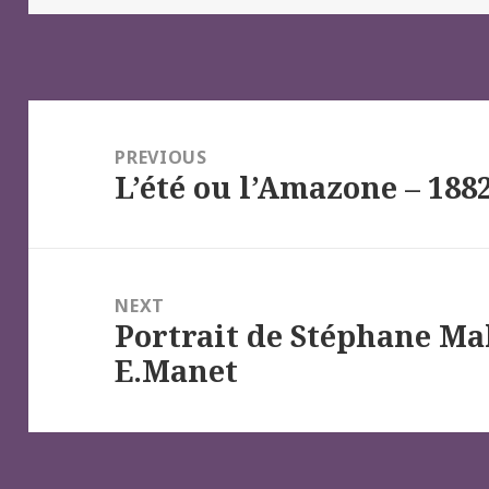
Navigation
de
PREVIOUS
L’été ou l’Amazone – 188
l’article
Previous
post:
NEXT
Portrait de Stéphane Ma
Next
E.Manet
post: