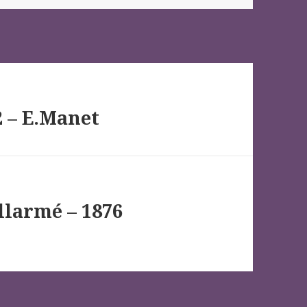
2 – E.Manet
llarmé – 1876