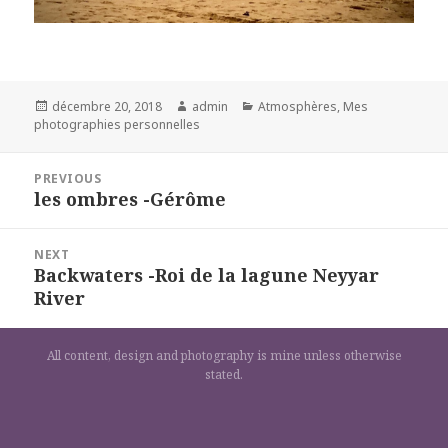
Posted
Author
Categories
décembre 20, 2018
admin
Atmosphères
,
Mes
on
photographies personnelles
Navigation
PREVIOUS
de
les ombres -Gérôme
Previous
l’article
post:
NEXT
Backwaters -Roi de la lagune Neyyar
Next
River
post:
All content, design and photography is mine unless otherwise
stated.