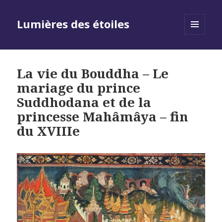
Lumières des étoiles
MENU
AND
WIDGETS
La vie du Bouddha – Le
mariage du prince
Suddhodana et de la
princesse Mahâmâya – fin
du XVIIIe