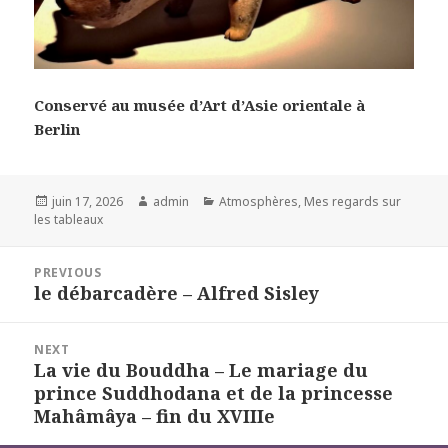
Conservé au musée d’Art d’Asie orientale à
Berlin
Posted
Author
Categories
juin 17, 2026
admin
Atmosphères
,
Mes regards sur
on
les tableaux
Navigation
PREVIOUS
de
le débarcadère – Alfred Sisley
Previous
l’article
post:
NEXT
La vie du Bouddha – Le mariage du
Next
prince Suddhodana et de la princesse
post:
Mahâmâya – fin du XVIIIe