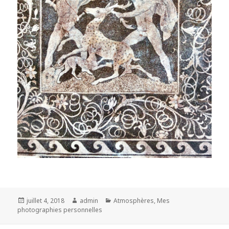
Posted
Author
Categories
juillet 4, 2018
admin
Atmosphères
,
Mes
on
photographies personnelles