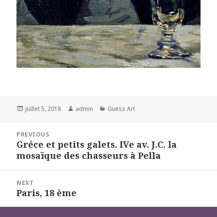
Posted
Author
Categories
juillet 5, 2018
admin
Guess Art
on
Navigation
PREVIOUS
de
Gréce et petits galets. IVe av. J.C. la
Previous
l’article
mosaïque des chasseurs à Pella
post:
NEXT
Paris, 18 ème
Next
post: