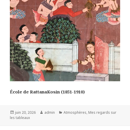
École de RattanaKosin (1851-1910)
Posted
Author
Categories
juin 20, 2026
admin
Atmosphères
,
Mes regards sur
on
les tableaux
Navigation