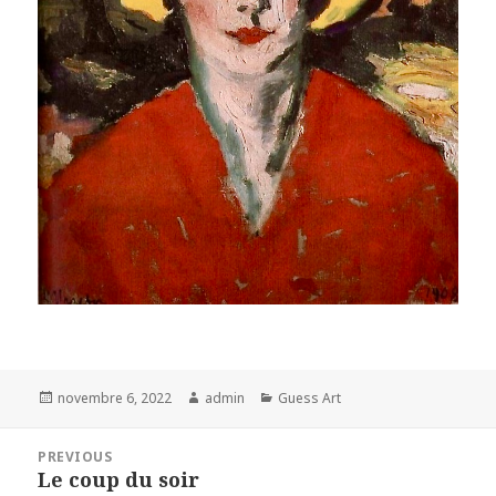
Posted
Author
Categories
novembre 6, 2022
admin
Guess Art
on
Navigation
PREVIOUS
de
Le coup du soir
Previous
l’article