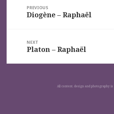
de
PREVIOUS
Diogène – Raphaël
l’article
Previous
post:
NEXT
Platon – Raphaël
Next
post:
All content, design and photography is