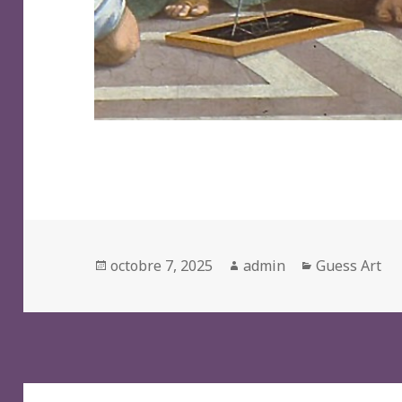
Posted
Author
Categories
octobre 7, 2025
admin
Guess Art
on
Navigation