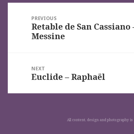
Navigation
de
PREVIOUS
Retable de San Cassiano –
l’article
Previous
Messine
post:
NEXT
Euclide – Raphaël
Next
post:
All content, design and photography is