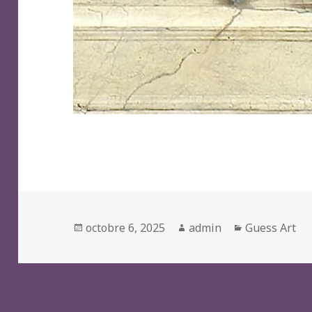
Posted
Author
Categories
octobre 6, 2025
admin
Guess Art
on