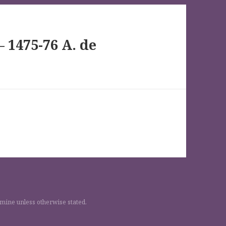
 1475-76 A. de
 mine unless otherwise stated.