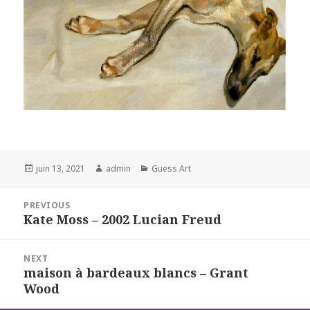
Posted
Author
Categories
juin 13, 2021
admin
Guess Art
on
Navigation
PREVIOUS
de
Kate Moss – 2002 Lucian Freud
Previous
l’article
post:
NEXT
maison à bardeaux blancs – Grant
Next
Wood
post: