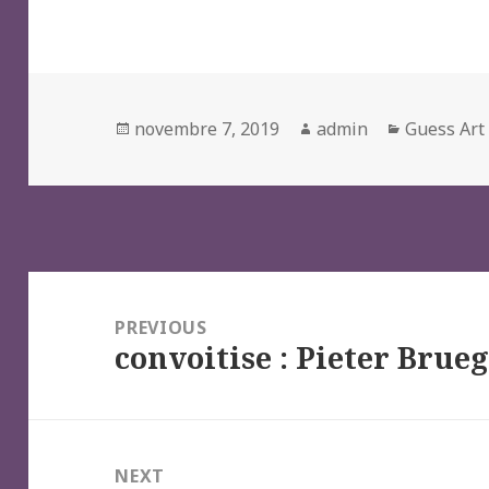
Posted
Author
Categorie
novembre 7, 2019
admin
Guess Art
on
Navigation
de
PREVIOUS
convoitise : Pieter Brueg
l’article
Previous
post:
NEXT