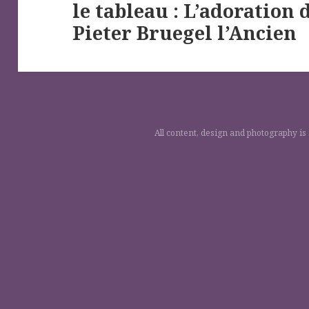
le tableau : L’adoration 
Next
Pieter Bruegel l’Ancien
post:
All content, design and photography is