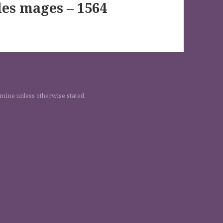
des mages – 1564
 mine unless otherwise stated.