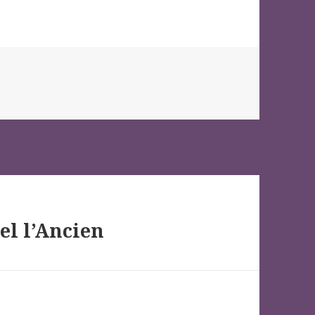
s
el l’Ancien