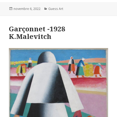
Posted
Categories
novembre 6, 2022
Guess Art
on
Garçonnet -1928
K.Malevitch