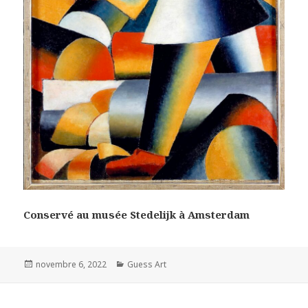
Conservé au musée Stedelijk à Amsterdam
Posted
Categories
novembre 6, 2022
Guess Art
on