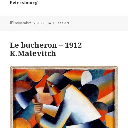
Pétersbourg
Posted
Categories
novembre 6, 2022
Guess Art
on
Le bucheron – 1912
K.Malevitch