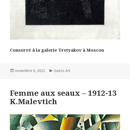
Conservé à la galerie Tretyakov à Moscou
Posted
Categories
novembre 6, 2022
Guess Art
on
Femme aux seaux – 1912-13
K.Malevtich