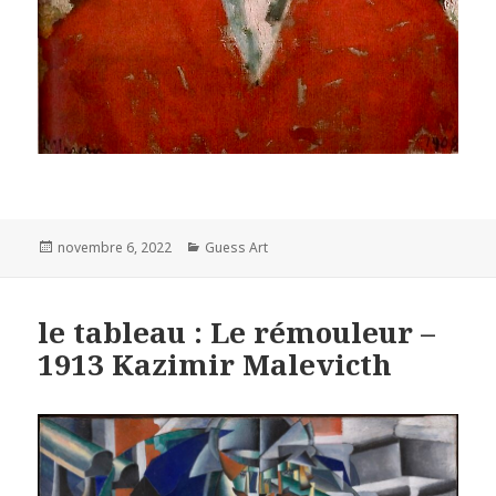
Posted
Categories
novembre 6, 2022
Guess Art
on
le tableau : Le rémouleur –
1913 Kazimir Malevicth