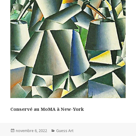
Conservé au MoMA à New-York
Posted
Categories
novembre 6, 2022
Guess Art
on