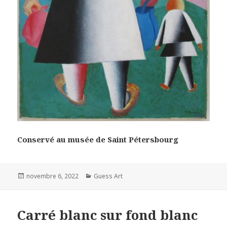
Conservé au musée de Saint Pétersbourg
Posted
Categories
novembre 6, 2022
Guess Art
on
Carré blanc sur fond blanc