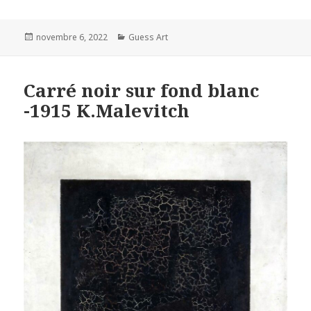
Posted
Categories
novembre 6, 2022
Guess Art
on
Carré noir sur fond blanc
-1915 K.Malevitch