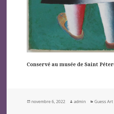
Conservé au musée de Saint Péte
Posted
Author
Categorie
novembre 6, 2022
admin
Guess Art
on