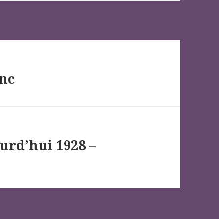
anc
ourd’hui 1928 –