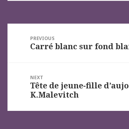
Navigation
de
PREVIOUS
Carré blanc sur fond bl
l’article
Previous
post:
NEXT
Tête de jeune-fille d’auj
Next
K.Malevitch
post: