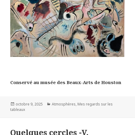
Conservé au musée des Beaux-Arts de Houston
Posted
Categories
octobre 9, 2025
Atmosphères
,
Mes regards sur les
on
tableaux
Quelques cercles -V.