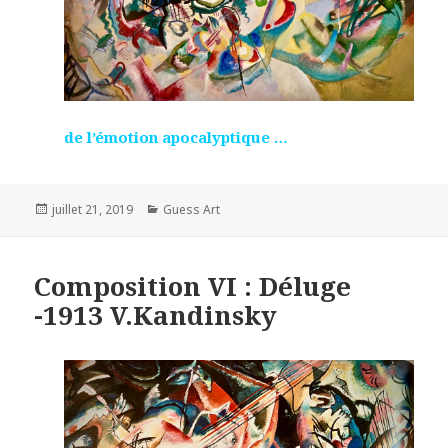
de l’émotion apocalyptique …
Posted
Categories
juillet 21, 2019
Guess Art
on
Composition VI : Déluge
-1913 V.Kandinsky