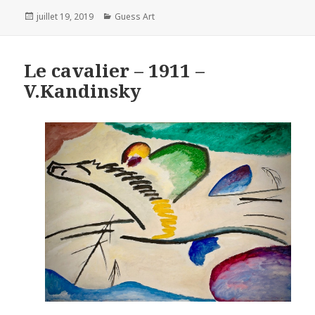
Posted
Categories
juillet 19, 2019
Guess Art
on
Le cavalier – 1911 –
V.Kandinsky