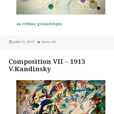
au rythme géométrique.
Posted
Categories
juillet 21, 2019
Guess Art
on
Composition VII – 1913
V.Kandinsky