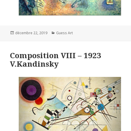
Posted
Categories
décembre 22, 2019
Guess Art
on
Composition VIII – 1923
V.Kandinsky