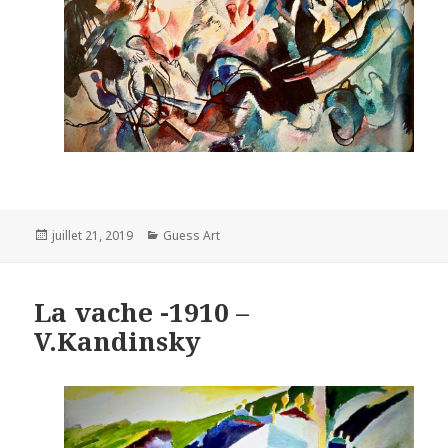
Posted
Categories
juillet 21, 2019
Guess Art
on
La vache -1910 –
V.Kandinsky