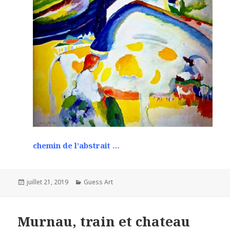
chemin de l’abstrait …
Posted
Categories
juillet 21, 2019
Guess Art
on
Murnau, train et chateau