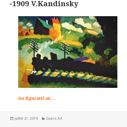
-1909 V.Kandinsky
Du figuratif au …
Posted
Categories
juillet 21, 2019
Guess Art
on