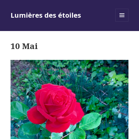
Lumières des étoiles
MENU
AND
WIDGETS
10 Mai