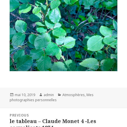
Posted
Author
Categories
mai 10, 2019
admin
Atmosphères
,
Mes
on
photographies personnelles
Navigation
PREVIOUS
de
le tableau – Claude Monet 4 -Les
Previous
l’article