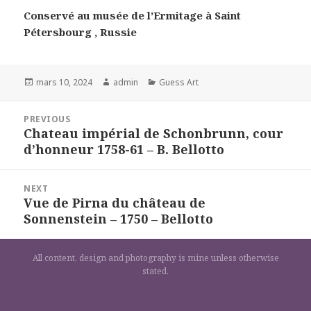
Conservé au musée de l’Ermitage à Saint
Pétersbourg , Russie
Posted
Author
Categories
mars 10, 2024
admin
Guess Art
on
Navigation
PREVIOUS
de
Chateau impérial de Schonbrunn, cour
Previous
l’article
d’honneur 1758-61 – B. Bellotto
post:
NEXT
Vue de Pirna du château de
Next
Sonnenstein – 1750 – Bellotto
post:
All content, design and photography is mine unless otherwise
stated.