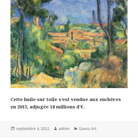
Cette huile sur toile s’est vendue aux enchères
en 2015, adjugée 18 millions d’€.
Posted
Author
Categories
septembre 4, 2022
admin
Guess Art
on