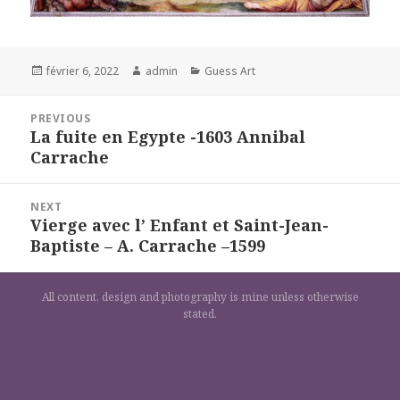
Posted
Author
Categories
février 6, 2022
admin
Guess Art
on
Navigation
PREVIOUS
de
La fuite en Egypte -1603 Annibal
Previous
l’article
Carrache
post:
NEXT
Vierge avec l’ Enfant et Saint-Jean-
Next
Baptiste – A. Carrache –1599
post:
All content, design and photography is mine unless otherwise
stated.