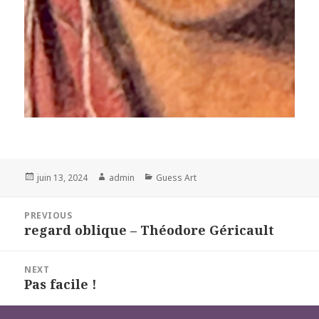
Posted
Author
Categories
juin 13, 2024
admin
Guess Art
on
Navigation
PREVIOUS
de
regard oblique – Théodore Géricault
Previous
l’article
post:
NEXT
Pas facile !
Next
post: