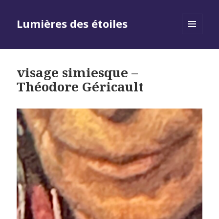
Lumières des étoiles
MENU
AND
WIDGETS
visage simiesque –
Théodore Géricault