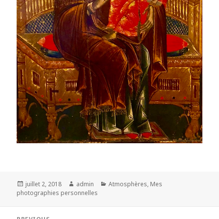
Posted
Author
Categories
juillet 2, 2018
admin
Atmosphères
,
Mes
on
photographies personnelles
Navigation