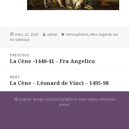
Posted
Author
Categories
mars 22, 2020
admin
Atmosphères
,
Mes regards sur
on
les tableaux
Navigation
PREVIOUS
de
La Cène -1440-41 – Fra Angelico
Previous
l’article
post:
NEXT
La Cène – Léonard de Vinci – 1495-98
Next
post:
All content, design and photography is mine unless otherwise
stated.