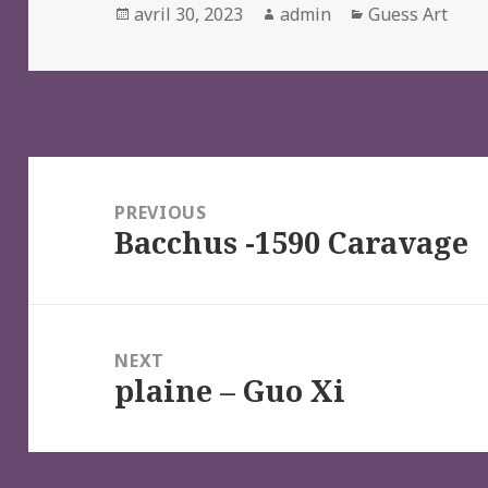
Posted
Author
Categories
avril 30, 2023
admin
Guess Art
on
Navigation
de
PREVIOUS
Bacchus -1590 Caravage
l’article
Previous
post:
NEXT
plaine – Guo Xi
Next
post: