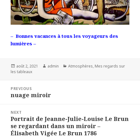
– Bonnes vacances à tous les voyageurs des
lumières –
Posted
Author
Categories
août 2, 2021
admin
Atmosphères
,
Mes regards sur
on
les tableaux
Navigation
PREVIOUS
de
nuage miroir
Previous
l’article
post:
NEXT
Portrait de Jeanne-Julie-Louise Le Brun
Next
se regardant dans un miroir –
post:
Élisabeth Vigée Le Brun 1786