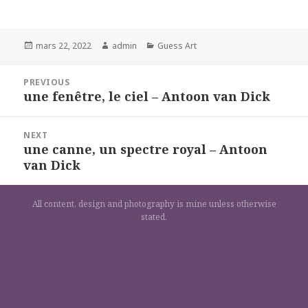
Posted
Author
Categories
mars 22, 2022
admin
Guess Art
on
Navigation
PREVIOUS
de
une fenêtre, le ciel – Antoon van Dick
Previous
l’article
post:
NEXT
une canne, un spectre royal – Antoon
Next
van Dick
post:
All content, design and photography is mine unless otherwise
stated.