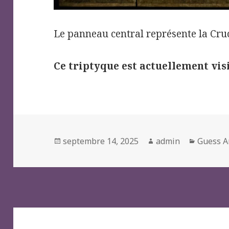
Le panneau central représente la Cruc
Ce triptyque est actuellement vi
Posted
Author
Categor
septembre 14, 2025
admin
Guess A
on
Navigation