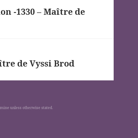
ion -1330 – Maître de
tre de Vyssi Brod
 mine unless otherwise stated.