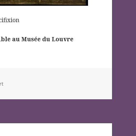
ifixion
sible au Musée du Louvre
ies
rt