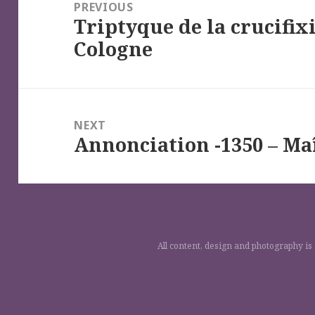
de
PREVIOUS
Triptyque de la crucifix
l’article
Previous
Cologne
post:
NEXT
Annonciation -1350 – Maî
Next
post:
All content, design and photography is