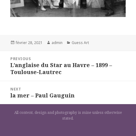
Posted
Author
Categories
février 28, 2021
admin
Guess Art
on
Navigation
PREVIOUS
de
L’anglaise du Star au Havre – 1899 –
Previous
l’article
Toulouse-Lautrec
post:
NEXT
la mer – Paul Gauguin
Next
post:
All content, design and photography is mine unless otherwise
stated.