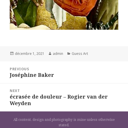
Posted
Author
Categories
décembre 1, 2021
admin
Guess Art
on
Navigation
PREVIOUS
de
Joséphine Baker
Previous
l’article
post:
NEXT
écrasée de douleur – Rogier van der
Next
Weyden
post:
All content, design and photography is mine unless otherwise
stated.