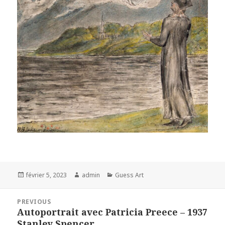
Posted
Author
Categories
février 5, 2023
admin
Guess Art
on
Navigation
PREVIOUS
de
Autoportrait avec Patricia Preece – 1937
Previous
l’article
Stanley Spencer
post: