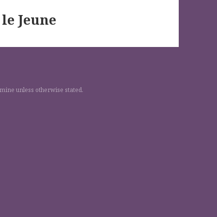
le Jeune
 mine unless otherwise stated.