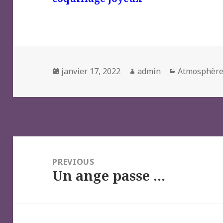
Posted
Author
Categories
janvier 17, 2022
admin
Atmosphèr
on
Navigation
de
PREVIOUS
Un ange passe …
l’article
Previous
post: