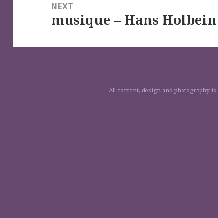
NEXT
musique – Hans Holbein 
Next
post:
All content, design and photography is