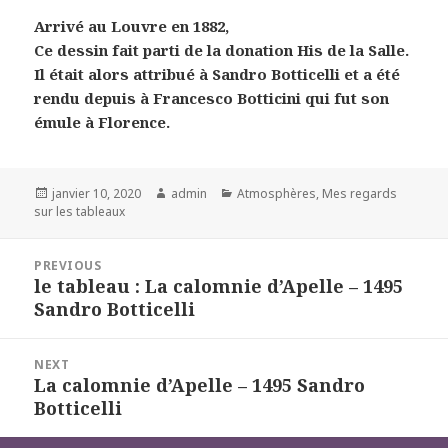
Arrivé au Louvre en 1882,
Ce dessin fait parti de la donation His de la Salle.
Il était alors attribué à Sandro Botticelli et a été
rendu depuis à Francesco Botticini qui fut son
émule à Florence.
Posted
Author
Categories
janvier 10, 2020
admin
Atmosphères
,
Mes regards
on
sur les tableaux
Navigation
PREVIOUS
de
le tableau : La calomnie d’Apelle – 1495
Previous
l’article
Sandro Botticelli
post:
NEXT
La calomnie d’Apelle – 1495 Sandro
Next
Botticelli
post: